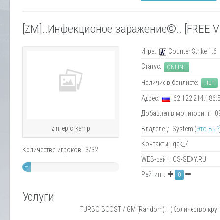
[ZM].:Инфекционое заражение©:. [FREE V
Игра:
Counter Strike 1.6
Статус:
ONLINE
Наличие в банлисте:
НЕТ
Адрес:
62.122.214.186:
Добавлен в мониторинг: 09.
zm_epic_kamp
Владелец: System (
Это Вы?
Контакты: qek_7
Количество игроков: 3/32
WEB-сайт: CS-SEXY.RU
~
Рейтинг:
0
9%
Услуги
TURBO BOOST / GM (Random): (Количество круго