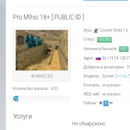
Pro M9so 18+ [ PUBLIC © ]
Игра:
Counter Strike 1.6
Статус:
ONLINE
Наличие в банлисте:
НЕТ
Адрес:
46.174.54.128:2
Добавлен в мониторинг: 01.
de_dust2_2x2
Владелец: System (
Это Вы?
Контакты: не указано
Количество игроков: 3/32
WEB-сайт: не указано
~
Рейтинг:
0
9%
Услуги
Не обнаружено