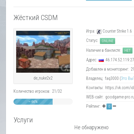
Жёсткий CSDM
Игра:
Counter Strike 1.6
Статус:
ONLINE
Наличие в банлисте:
НЕТ
Адрес:
46.174.52.119:2
Добавлен в мониторинг: 29.
de_nuke2x2
Владелец: faq3000 (
Это Вы
Контакты: https://vk.com/
Количество игроков: 21/32
WEB-сайт: goodgame-pro.r
~ 66%
Рейтинг:
0
Услуги
Не обнаружено