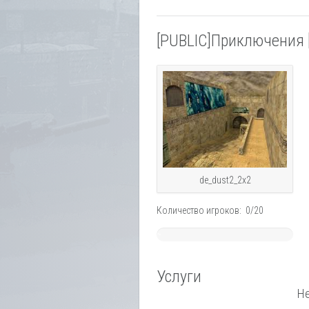
[PUBLIC]Приключения 
de_dust2_2x2
Количество игроков: 0/20
~
0%
Услуги
Не