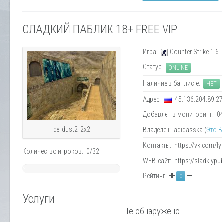
СЛАДКИЙ ПАБЛИК 18+ FREE VIP
Игра:
Counter Strike 1.6
Статус:
ONLINE
Наличие в банлисте:
НЕТ
Адрес:
45.136.204.89:2
Добавлен в мониторинг: 04.
de_dust2_2x2
Владелец: adidasska (
Это 
Контакты: https://vk.com/
Количество игроков: 0/32
WEB-сайт: https://sladkiypub
~
Рейтинг:
0
0%
Услуги
Не обнаружено