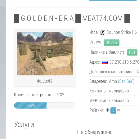
█ G O L D E N - E R A █ MEAT74.COM █
Игра:
Counter Strike 1.6
Статус:
ONLINE
Наличие в банлисте:
НЕТ
Адрес:
37.230.210.5:27
Добавлен в мониторинг: 02.
de_dust2
Владелец: Arhh (
Это Вы?
)
Контакты: не указано
Количество игроков: 17/32
WEB-сайт: не указано
~ 53%
Рейтинг:
0
Услуги
Не обнаружено