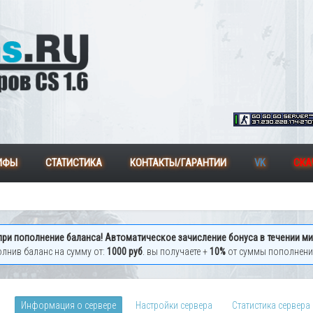
ИФЫ
СТАТИСТИКА
КОНТАКТЫ/ГАРАНТИИ
VK
СКАЧ
при пополнение баланса! Автоматическое зачисление бонуса в течении ми
лнив баланс на сумму от:
1000 руб
. вы получаете +
10%
от суммы пополнен
Информация о сервере
Настройки сервера
Статистика сервера