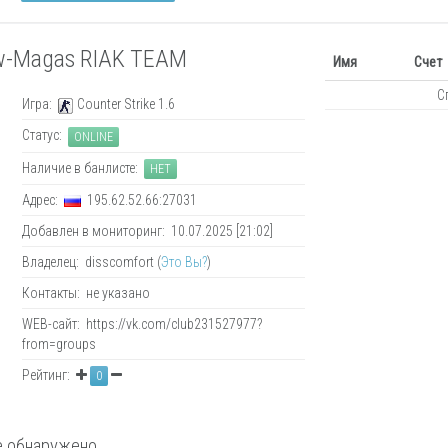
w-Magas RIAK TEAM
Имя
Счет
С
Игра:
Counter Strike 1.6
Статус:
ONLINE
Наличие в банлисте:
НЕТ
Адрес:
195.62.52.66:27031
Добавлен в мониторинг: 10.07.2025 [21:02]
Владелец: disscomfort (
Это Вы?
)
Контакты: не указано
WEB-сайт: https://vk.com/club231527977?
from=groups
Рейтинг:
0
 обнаружено